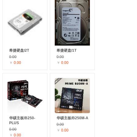
的手机、电脑商城。监控报警安
装。手机维修，电脑维护、硬件维
修，软件升级，等数码产品维修。
十多年的发展历程，公司以科技
为动力、以质量求生存，始终坚持
“创新，品质，服务，节约、敬
业，感恩”十字理念，吸收新创
意，严把质量关口，全方位的服务
希捷硬盘/2T
希捷硬盘/1T
跟踪，坚持做出高品质产品。
0.00
0.00
团队不断完善服务质量，在每一
￥
0.00
￥
0.00
个环节做到及时调整，不断创新管
理模式和服务方式，牢固树立了科
技专属的操作高标准，切实贯彻追
求100%的满意度，全心为客户服务
的宗旨。
华硕主板/B250-
华硕主板/B250M-A
PLUS
0.00
0.00
￥
0.00
￥
0.00