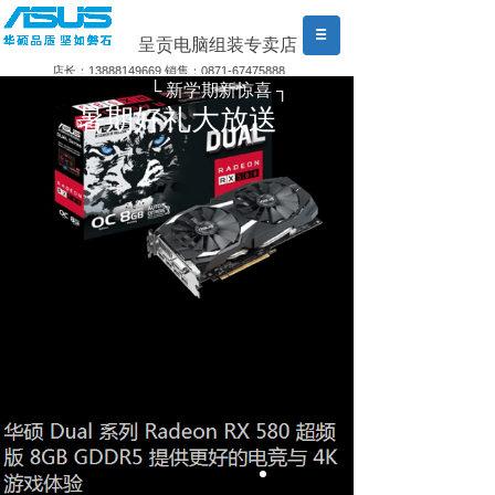
呈贡电脑组装专卖店
店长：13888149669 销售：0871-67475888
└
新学期新惊喜 ┐
暑期好礼大放送