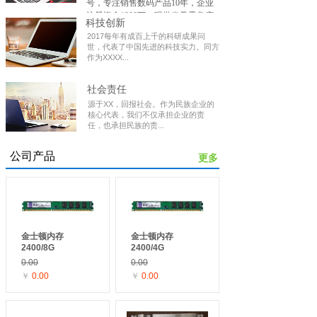
号，专注销售数码产品10年，企业
经营项目：国际品牌数码电子产品销售，授权代理
注册资金1000万，现批发及零售店
品牌：苹果、三星、华为、华硕、戴尔、联想。手机
科技创新
面4家，是目前呈贡区最大的手机
及电脑产品，是呈贡区规模最大的手机、电脑商城。
2017每年有成百上千的科研成果问
电脑卖场，年销量手机6850台，年
监控报警安装。手机维修，电脑维护、硬件维修，软
世，代表了中国先进的科技实力。同方
销量笔记本电脑及台式电脑3600
作为XXXX...
件升级，等数码产品维修。
台，年销售收入1.26亿。现有员工
58人，其中具有中高级职称技术人
十多年的发展历程，公司以科技为动力、以质量求
社会责任
员12人。无论售前、售中、售后。
生存，始终坚持“创新，品质，服务，节约、敬业，
我们公司专业的团队将继续十年如
源于XX，回报社会。作为民族企业的
感恩”十字理念，吸收新创意，严把质量关口，全方
核心代表，我们不仅承担企业的责
一日为呈贡市民带来更好的产品和
位的服务跟踪，坚持做出高品质产品。
任，也承担民族的责...
服务。
公司本着以客户三个满意为基本
团队不断完善服务质量，在每一个环节做到及时调
公司产品
原则：“质量的满意、先进技术的
更多
整，不断创新管理模式和服务方式，牢固树立了科技
满意，服务的满意不断加强企业内
专属的操作高标准，切实贯彻追求100%的满意度，全
部的综合竞争力，公司在竞争中求
心为客户服务的宗旨。
发展，在挑战中谋机遇，相信我公
司会给您提供最高端、最先进的产
品以及最优质、最权威的服务。勤
劳和真诚的我们愿与您携手并进、
金士顿内存
金士顿内存
共创辉煌！
2400/8G
2400/4G
0.00
0.00
经营项目：国际品牌数码电子产
￥
0.00
￥
0.00
品销售，授权代理品牌：苹果、三
星、华为、华硕、戴尔、联想。手
机及电脑产品，是呈贡区规模最大